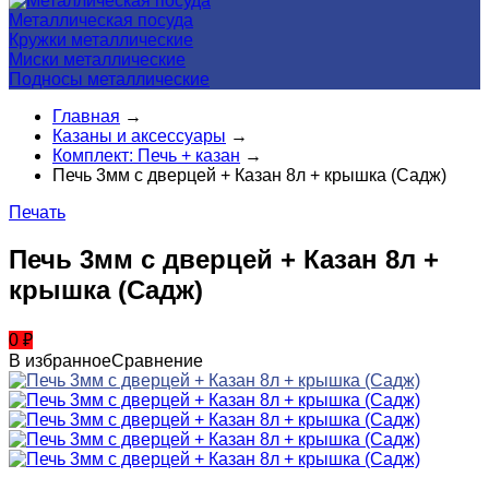
Металлическая посуда
Кружки металлические
Миски металлические
Подносы металлические
Главная
→
Казаны и аксессуары
→
Комплект: Печь + казан
→
Печь 3мм с дверцей + Казан 8л + крышка (Садж)
Печать
Печь 3мм с дверцей + Казан 8л +
крышка (Садж)
0
₽
В избранное
Сравнение