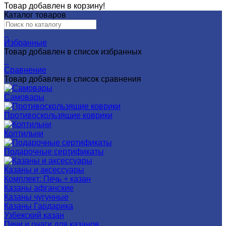
Товар добавлен в корзину!
Каталог товаров
0
Избранные
Товар добавлен в список избранных
0
Сравнение
Товар добавлен в список сравнения
Самовары
Противоскользящие коврики
Коптильни
Подарочные сертификаты
Казаны и аксессуары
Комплект: Печь + казан
Казаны афганские
Казаны чугунные
Казаны Гардарика
Узбекский казан
Печи и очаги для казанов