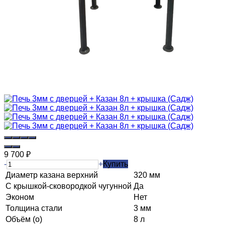
9 700
₽
-
+
Купить
Диаметр казана верхний
320 мм
С крышкой-сковородкой чугунной
Да
Эконом
Нет
Толщина стали
3 мм
Объём (о)
8 л