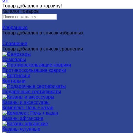
0
₽
Товар добавлен в корзину!
Каталог товаров
0
Избранные
Товар добавлен в список избранных
0
Сравнение
Товар добавлен в список сравнения
Самовары
Противоскользящие коврики
Коптильни
Подарочные сертификаты
Казаны и аксессуары
Комплект: Печь + казан
Казаны афганские
Казаны чугунные