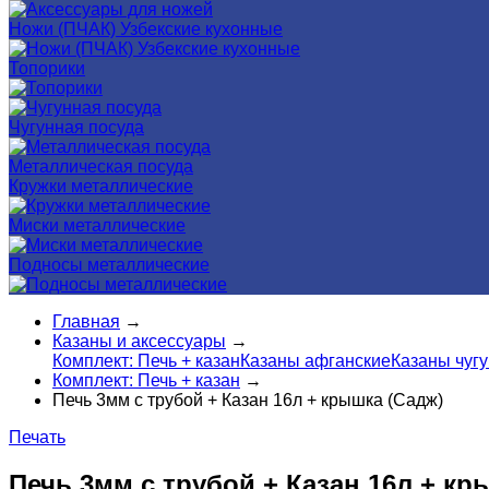
Ножи (ПЧАК) Узбекские кухонные
Топорики
Чугунная посуда
Металлическая посуда
Кружки металлические
Миски металлические
Подносы металлические
Главная
→
Казаны и аксессуары
→
Комплект: Печь + казан
Казаны афганские
Казаны чуг
Комплект: Печь + казан
→
Печь 3мм с трубой + Казан 16л + крышка (Садж)
Печать
Печь 3мм с трубой + Казан 16л + кр