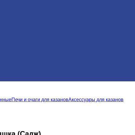
унные
Печи и очаги для казанов
Аксессуары для казанов
ышка (Садж)