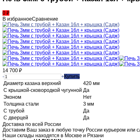
0
₽
В избранное
Сравнение
14 700
₽
-
+
Купить
Диаметр казана верхний
420 мм
С крышкой-сковородкой чугунной
Да
Эконом
Нет
Толщина стали
3 мм
С трубой
Да
С дверцей
Да
Доставка по всей России
Доставим Ваш заказ в любую точку России курьером или с
Наши склады находятся в Москве и Рязани