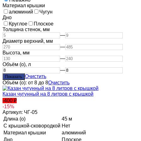
Материал крышки
алюминий
Чугун
Дно
Круглое
Плоское
Толщина стенок,
мм
—
Диаметр верхний,
мм
—
Высота,
мм
—
Объём (о),
л
—
Очистить
Объём (о): от 8 до 8
Очистить
Казан чугунный на 8 литров с крышкой
-400
₽
-15%
Артикул: ЧГ-05
Длина (о)
45 м
С крышкой-сковородкой
Нет
Материал крышки
алюминий
Дно
Плоское