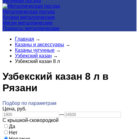
Чугунная посуда
Металлическая посуда
Кружки металлические
Миски металлические
Подносы металлические
Главная
→
Казаны и аксессуары
→
Казаны чугунные
→
Узбекский казан
→
Узбекский казан 8 л
Узбекский казан 8 л в
Рязани
Подбор по параметрам
Цена,
руб.
—
С крышкой-сковородкой
Да
Нет
Неважно