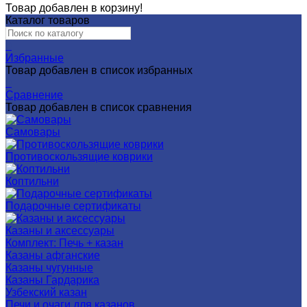
Товар добавлен в корзину!
Каталог товаров
0
Избранные
Товар добавлен в список избранных
0
Сравнение
Товар добавлен в список сравнения
Самовары
Противоскользящие коврики
Коптильни
Подарочные сертификаты
Казаны и аксессуары
Комплект: Печь + казан
Казаны афганские
Казаны чугунные
Казаны Гардарика
Узбекский казан
Печи и очаги для казанов