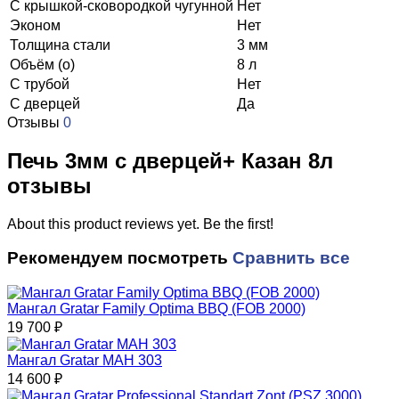
С крышкой-сковородкой чугунной
Нет
Эконом
Нет
Толщина стали
3 мм
Объём (о)
8 л
С трубой
Нет
С дверцей
Да
Отзывы
0
Печь 3мм с дверцей+ Казан 8л
отзывы
About this product reviews yet. Be the first!
Рекомендуем посмотреть
Сравнить все
Мангал Gratar Family Optima BBQ (FOB 2000)
19 700
₽
Мангал Gratar МАН 303
14 600
₽