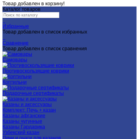
Товар добавлен в корзину!
Каталог товаров
0
Избранные
Товар добавлен в список избранных
0
Сравнение
Товар добавлен в список сравнения
Самовары
Противоскользящие коврики
Коптильни
Подарочные сертификаты
Казаны и аксессуары
Комплект: Печь + казан
Казаны афганские
Казаны чугунные
Казаны Гардарика
Узбекский казан
Печи и очаги для казанов