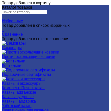
Товар добавлен в корзину!
Каталог товаров
0
Избранные
Товар добавлен в список избранных
0
Сравнение
Товар добавлен в список сравнения
Самовары
Противоскользящие коврики
Коптильни
Подарочные сертификаты
Казаны и аксессуары
Комплект: Печь + казан
Казаны афганские
Казаны чугунные
Казаны Гардарика
Узбекский казан
Печи и очаги для казанов