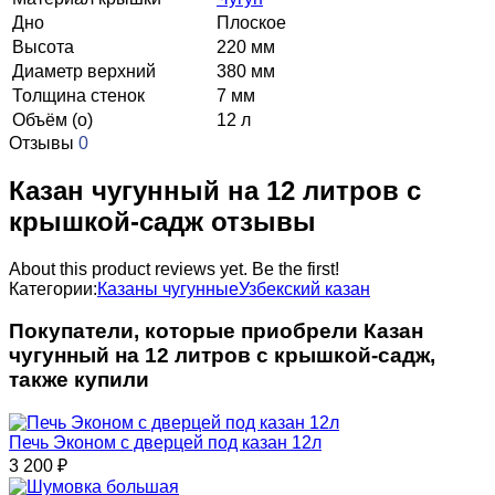
Дно
Плоское
Высота
220 мм
Диаметр верхний
380 мм
Толщина стенок
7 мм
Объём (о)
12 л
Отзывы
0
Казан чугунный на 12 литров с
крышкой-садж отзывы
About this product reviews yet. Be the first!
Категории:
Казаны чугунные
Узбекский казан
Покупатели, которые приобрели Казан
чугунный на 12 литров с крышкой-садж,
также купили
Печь Эконом с дверцей под казан 12л
3 200
₽