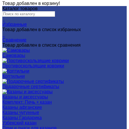
Товар добавлен в корзину!
Каталог товаров
0
Избранные
Товар добавлен в список избранных
0
Сравнение
Товар добавлен в список сравнения
Самовары
Противоскользящие коврики
Коптильни
Подарочные сертификаты
Казаны и аксессуары
Комплект: Печь + казан
Казаны афганские
Казаны чугунные
Казаны Гардарика
Узбекский казан
Печи и очаги для казанов