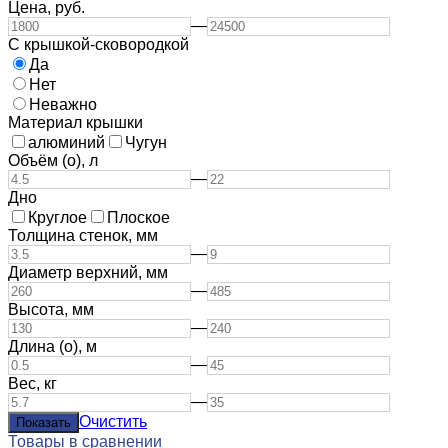
Цена,
руб.
—
С крышкой-сковородкой
Да
Нет
Неважно
Материал крышки
алюминий
Чугун
Объём (о),
л
—
Дно
Круглое
Плоское
Толщина стенок,
мм
—
Диаметр верхний,
мм
—
Высота,
мм
—
Длина (о),
м
—
Вес,
кг
—
Очистить
Товары в сравнении