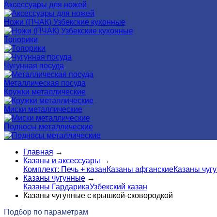
Аксессуары для ножей
Ножи (ПЧАК) Узбекские кухонные
Топорики
Чугунная посуда
Металлическая посуда
Кружки металлические
Миски металлические
Подносы металлические
Главная
→
Казаны и аксессуары
→
Комплект: Печь + казан
Казаны афганские
Казаны чуг
Казаны чугунные
→
Казаны Гардарика
Узбекский казан
Казаны чугунные с крышкой-сковородкой
Подбор по параметрам