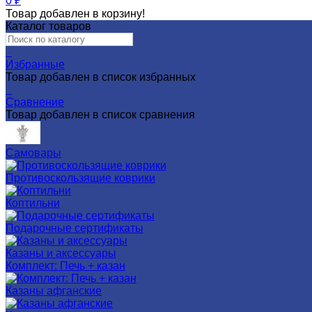
0
₽
Товар добавлен в корзину!
Каталог товаров
0
Избранные
Товар добавлен в список избранных
0
Сравнение
Товар добавлен в список сравнения
Самовары
Противоскользящие коврики
Коптильни
Подарочные сертификаты
Казаны и аксессуары
Комплект: Печь + казан
Казаны афганские